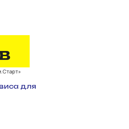
т»
а для