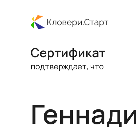
Сертификат
подтверждает, что
Геннадий О
в роли Python-разработчика
успешно прошел стажировку в проекте «К