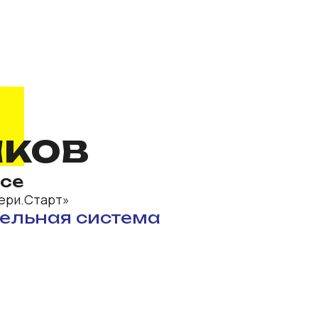
ов
тарт»
ная система