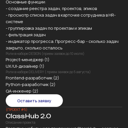
Основные функции:
- создание реестра задач, проектов, эпиков
- просмотр списка задач в карточке сотрудника в HR-
системе
- группировка задач по проектам и эпикам
- фильтрация задач
- индикатор прогресса. Прогресс-бар - сколько задач
закрыто, сколько осталось
Роли в наборе DESIGN (прием заявок до 10 июля)
Project-менеджер (1)
UX/UI-дизайнер (1)
Роли в наборе DELIVERY ( прием заявок до 5 августа)
Frontend-разработчик (2)
Python-разработчик (2)
QA-инженер (2)
Оставить заявку
(ПРОЕКТ #5)
ClassHub 2.0
Описание проекта