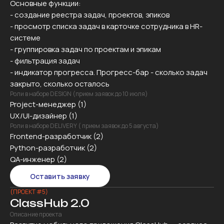
Основные функции:
- создание реестра задач, проектов, эпиков
- просмотр списка задач в карточке сотрудника в HR-
системе
- группировка задач по проектам и эпикам
- фильтрация задач
- индикатор прогресса. Прогресс-бар - сколько задач
закрыто, сколько осталось
Роли в наборе DESIGN (прием заявок до 10 июля)
Project-менеджер (1)
UX/UI-дизайнер (1)
Роли в наборе DELIVERY ( прием заявок до 5 августа)
Frontend-разработчик (2)
Python-разработчик (2)
QA-инженер (2)
Оставить заявку
(ПРОЕКТ #5)
ClassHub 2.0
Описание проекта